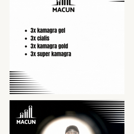
a
g
a