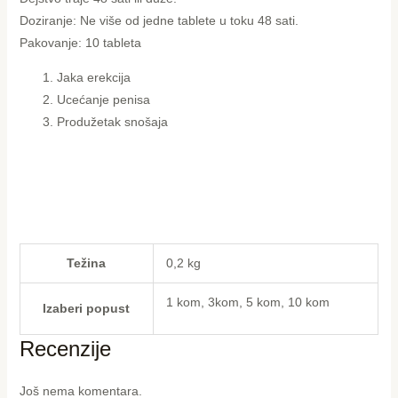
Doziranje: Ne više od jedne tablete u toku 48 sati.
Pakovanje: 10 tableta
Jaka erekcija
Ucećanje penisa
Produžetak snošaja
Težina
0,2 kg
1 kom, 3kom, 5 kom, 10 kom
Izaberi popust
Recenzije
Još nema komentara.