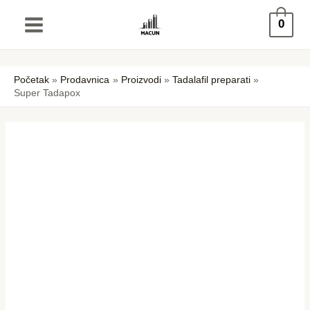
Pređi
Super
0
na
Tadapox
sadržaj
količina
Početak
Prodavnica
Proizvodi
Tadalafil preparati
Super Tadapox