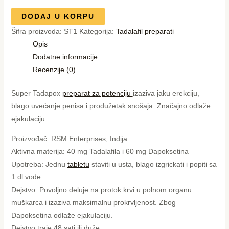
DODAJ U KORPU
Šifra proizvoda:
ST1
Kategorija:
Tadalafil preparati
Opis
Dodatne informacije
Recenzije (0)
Super Tadapox
preparat za potenciju
izaziva jaku erekciju,
blago uvećanje penisa i produžetak snošaja. Značajno odlaže
ejakulaciju.
Proizvođač: RSM Enterprises, Indija
Aktivna materija: 40 mg Tadalafila i 60 mg Dapoksetina
Upotreba: Jednu
tabletu
staviti u usta, blago izgrickati i popiti sa
1 dl vode.
Dejstvo: Povoljno deluje na protok krvi u polnom organu
muškarca i izaziva maksimalnu prokrvljenost. Zbog
Dapoksetina odlaže ejakulaciju.
Dejstvo traje 48 sati ili duže.