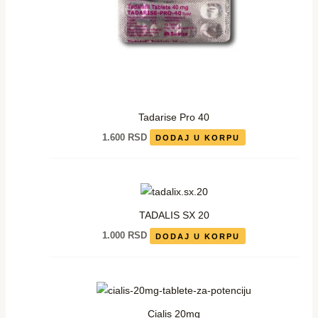
Tadarise Pro 40
1.600
RSD
DODAJ U KORPU
TADALIS SX 20
1.000
RSD
DODAJ U KORPU
Cialis 20mg