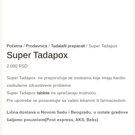
Početna
/
Prodavnica
/
Tadalafil preparati
/ Super Tadapox
Super Tadapox
2.000
RSD
Super Tadapox ne preporučuje se osobama koje imaju kardio-
vaskularne zdravstvene probleme.
Super Tadapox
tablete
ne sprečavaju trudnoću.
Pre upotrebe se posavetujte sa vašim lekarom ili farmaceutom.
Lična dostava u Novom Sadu i Beogradu, u ostale gradove
šaljemo pouzećem(Post express, AKS, Beks)