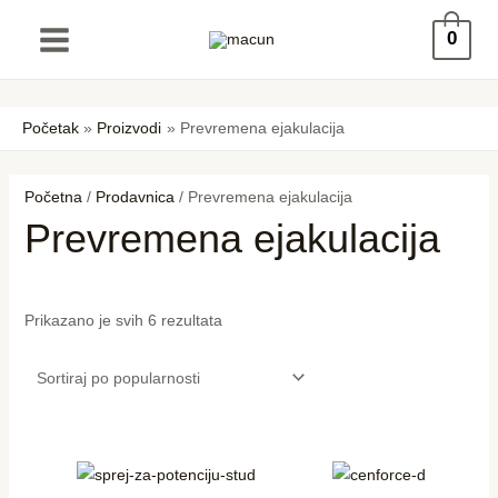
Pređi
Sortirano
0
na
po
sadržaj
popularnosti
Početak
Proizvodi
Prevremena ejakulacija
Početna
/
Prodavnica
/ Prevremena ejakulacija
Prevremena ejakulacija
Prikazano je svih 6 rezultata